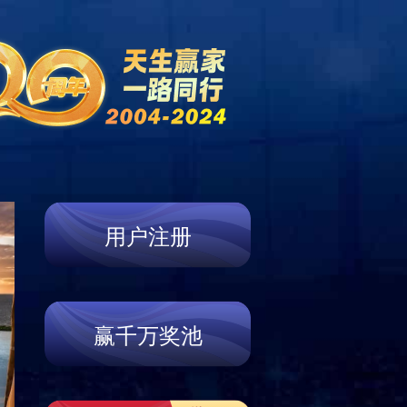
们
招商加盟